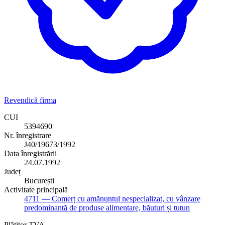
Revendică firma
CUI
5394690
Nr. înregistrare
J40/19673/1992
Data înregistrării
24.07.1992
Județ
București
Activitate principală
4711
— Comerț cu amănuntul nespecializat, cu vânzare
predominantă de produse alimentare, băuturi și tutun
Plătitor TVA