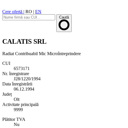
Cere ofertă
|
RO
|
EN
Caută
CALATIS SRL
Radiat
Contribuabil Mic
Microîntreprindere
CUI
6573171
Nr. înregistrare
J28/1220/1994
Data înregistrării
06.12.1994
Județ
Olt
Activitate principală
9999
Plătitor TVA
Nu