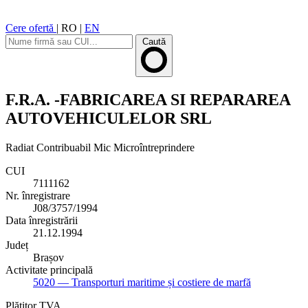
Cere ofertă
|
RO
|
EN
Caută
F.R.A. -FABRICAREA SI REPARAREA
AUTOVEHICULELOR SRL
Radiat
Contribuabil Mic
Microîntreprindere
CUI
7111162
Nr. înregistrare
J08/3757/1994
Data înregistrării
21.12.1994
Județ
Brașov
Activitate principală
5020
— Transporturi maritime și costiere de marfă
Plătitor TVA