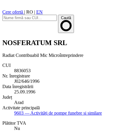
Cere ofertă
|
RO
|
EN
Caută
NOSFERATUM SRL
Radiat
Contribuabil Mic
Microîntreprindere
CUI
8836053
Nr. înregistrare
J02/646/1996
Data înregistrării
25.09.1996
Județ
Arad
Activitate principală
9603
— Activități de pompe funebre si similare
Plătitor TVA
Nu