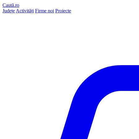
Caută.ro
Județe
Activități
Firme noi
Proiecte