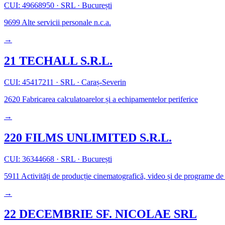
CUI: 49668950
·
SRL
·
București
9699
Alte servicii personale n.c.a.
→
21 TECHALL S.R.L.
CUI: 45417211
·
SRL
·
Caraș-Severin
2620
Fabricarea calculatoarelor și a echipamentelor periferice
→
220 FILMS UNLIMITED S.R.L.
CUI: 36344668
·
SRL
·
București
5911
Activități de producție cinematografică, video și de programe de 
→
22 DECEMBRIE SF. NICOLAE SRL