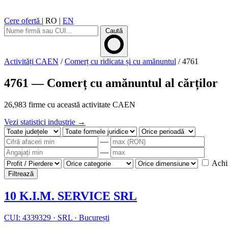
Cere ofertă
|
RO
|
EN
Caută
Activități CAEN
/
Comerț cu ridicata și cu amănuntul
/
4761
4761 — Comerț cu amănuntul al cărților
26,983 firme cu această activitate CAEN
Vezi statistici industrie →
—
—
Achiz
Filtrează
10 K.I.M. SERVICE SRL
CUI: 4339329
·
SRL
·
București