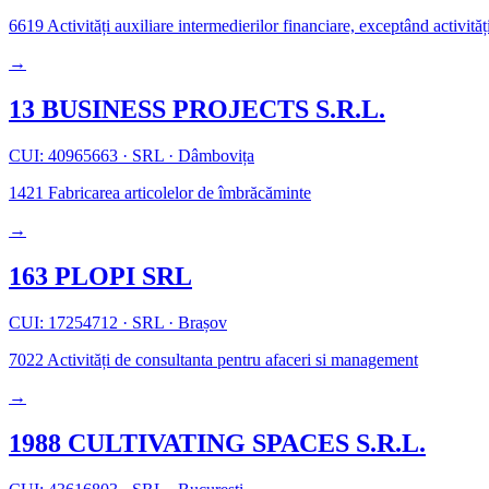
6619
Activități auxiliare intermedierilor financiare, exceptând activităț
→
13 BUSINESS PROJECTS S.R.L.
CUI: 40965663
·
SRL
·
Dâmbovița
1421
Fabricarea articolelor de îmbrăcăminte
→
163 PLOPI SRL
CUI: 17254712
·
SRL
·
Brașov
7022
Activități de consultanta pentru afaceri si management
→
1988 CULTIVATING SPACES S.R.L.