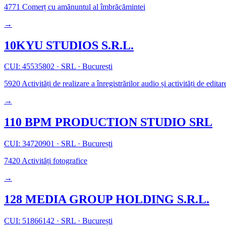
4771
Comerț cu amănuntul al îmbrăcămintei
→
10KYU STUDIOS S.R.L.
CUI: 45535802
·
SRL
·
București
5920
Activități de realizare a înregistrărilor audio și activități de edita
→
110 BPM PRODUCTION STUDIO SRL
CUI: 34720901
·
SRL
·
București
7420
Activități fotografice
→
128 MEDIA GROUP HOLDING S.R.L.
CUI: 51866142
·
SRL
·
București