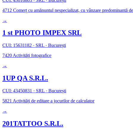
CUI: 43616803
·
SRL
·
București
4712
Comerț cu amănuntul nespecializat, cu vânzare predominantă de
→
1 st PHOTO IMPEX SRL
CUI: 15631182
·
SRL
·
București
7420
Activități fotografice
→
1UP QA S.R.L.
CUI: 43450831
·
SRL
·
București
5821
Activități de editare a jocurilor de calculator
→
201TATTOO S.R.L.