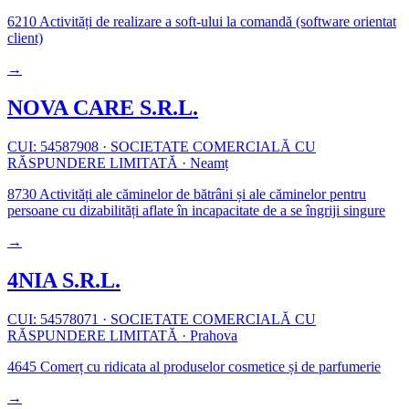
6210
Activități de realizare a soft-ului la comandă (software orientat
client)
→
NOVA CARE S.R.L.
CUI: 54587908
·
SOCIETATE COMERCIALĂ CU
RĂSPUNDERE LIMITATĂ
·
Neamț
8730
Activități ale căminelor de bătrâni și ale căminelor pentru
persoane cu dizabilități aflate în incapacitate de a se îngriji singure
→
4NIA S.R.L.
CUI: 54578071
·
SOCIETATE COMERCIALĂ CU
RĂSPUNDERE LIMITATĂ
·
Prahova
4645
Comerț cu ridicata al produselor cosmetice și de parfumerie
→