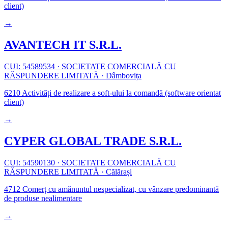
client)
→
AVANTECH IT S.R.L.
CUI: 54589534
·
SOCIETATE COMERCIALĂ CU
RĂSPUNDERE LIMITATĂ
·
Dâmbovița
6210
Activități de realizare a soft-ului la comandă (software orientat
client)
→
CYPER GLOBAL TRADE S.R.L.
CUI: 54590130
·
SOCIETATE COMERCIALĂ CU
RĂSPUNDERE LIMITATĂ
·
Călărași
4712
Comerț cu amănuntul nespecializat, cu vânzare predominantă
de produse nealimentare
→