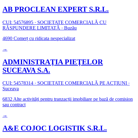
AB PROCLEAN EXPERT S.R.L.
CUI: 54576895
·
SOCIETATE COMERCIALĂ CU
RĂSPUNDERE LIMITATĂ
·
Buzău
4690
Comerț cu ridicata nespecializat
→
ADMINISTRAŢIA PIEŢELOR
SUCEAVA S.A.
CUI: 54578314
·
SOCIETATE COMERCIALĂ PE ACŢIUNI
·
Suceava
6832
Alte activități pentru tranzacții imobiliare pe bază de comision
sau contract
→
A&E COJOC LOGISTIK S.R.L.