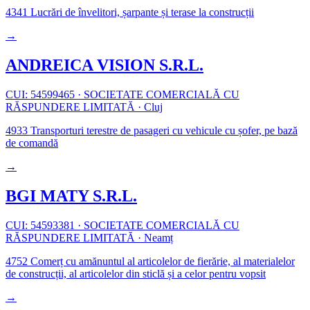
4341
Lucrări de învelitori, șarpante și terase la construcții
→
ANDREICA VISION S.R.L.
CUI: 54599465
·
SOCIETATE COMERCIALĂ CU
RĂSPUNDERE LIMITATĂ
·
Cluj
4933
Transporturi terestre de pasageri cu vehicule cu șofer, pe bază
de comandă
→
BGI MATY S.R.L.
CUI: 54593381
·
SOCIETATE COMERCIALĂ CU
RĂSPUNDERE LIMITATĂ
·
Neamț
4752
Comerț cu amănuntul al articolelor de fierărie, al materialelor
de construcții, al articolelor din sticlă și a celor pentru vopsit
→