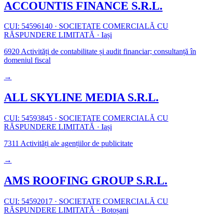
ACCOUNTIS FINANCE S.R.L.
CUI: 54596140
·
SOCIETATE COMERCIALĂ CU
RĂSPUNDERE LIMITATĂ
·
Iași
6920
Activități de contabilitate și audit financiar; consultanță în
domeniul fiscal
→
ALL SKYLINE MEDIA S.R.L.
CUI: 54593845
·
SOCIETATE COMERCIALĂ CU
RĂSPUNDERE LIMITATĂ
·
Iași
7311
Activități ale agențiilor de publicitate
→
AMS ROOFING GROUP S.R.L.
CUI: 54592017
·
SOCIETATE COMERCIALĂ CU
RĂSPUNDERE LIMITATĂ
·
Botoșani