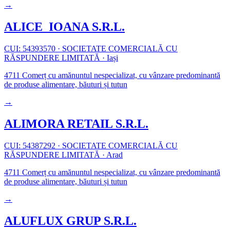
→
ALICE_IOANA S.R.L.
CUI: 54393570
·
SOCIETATE COMERCIALĂ CU
RĂSPUNDERE LIMITATĂ
·
Iași
4711
Comerț cu amănuntul nespecializat, cu vânzare predominantă
de produse alimentare, băuturi și tutun
→
ALIMORA RETAIL S.R.L.
CUI: 54387292
·
SOCIETATE COMERCIALĂ CU
RĂSPUNDERE LIMITATĂ
·
Arad
4711
Comerț cu amănuntul nespecializat, cu vânzare predominantă
de produse alimentare, băuturi și tutun
→
ALUFLUX GRUP S.R.L.