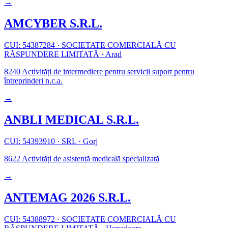
→
AMCYBER S.R.L.
CUI: 54387284
·
SOCIETATE COMERCIALĂ CU
RĂSPUNDERE LIMITATĂ
·
Arad
8240
Activități de intermediere pentru servicii suport pentru
întreprinderi n.c.a.
→
ANBLI MEDICAL S.R.L.
CUI: 54393910
·
SRL
·
Gorj
8622
Activități de asistență medicală specializată
→
ANTEMAG 2026 S.R.L.
CUI: 54388972
·
SOCIETATE COMERCIALĂ CU