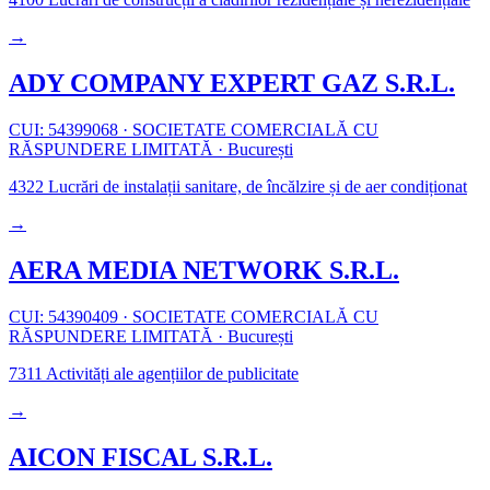
→
ADY COMPANY EXPERT GAZ S.R.L.
CUI: 54399068
·
SOCIETATE COMERCIALĂ CU
RĂSPUNDERE LIMITATĂ
·
București
4322
Lucrări de instalații sanitare, de încălzire și de aer condiționat
→
AERA MEDIA NETWORK S.R.L.
CUI: 54390409
·
SOCIETATE COMERCIALĂ CU
RĂSPUNDERE LIMITATĂ
·
București
7311
Activități ale agențiilor de publicitate
→
AICON FISCAL S.R.L.