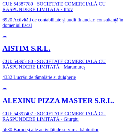
CUI: 54387780
·
SOCIETATE COMERCIALĂ CU
RĂSPUNDERE LIMITATĂ
·
Ilfov
6920
Activități de contabilitate și audit financiar; consultanță în
domeniul fiscal
→
AISTIM S.R.L.
CUI: 54395180
·
SOCIETATE COMERCIALĂ CU
RĂSPUNDERE LIMITATĂ
·
Maramureș
4332
Lucrări de tâmplărie și dulgherie
→
ALEXINU PIZZA MASTER S.R.L.
CUI: 54397407
·
SOCIETATE COMERCIALĂ CU
RĂSPUNDERE LIMITATĂ
·
Giurgiu
5630
Baruri și alte activități de servire a băuturilor