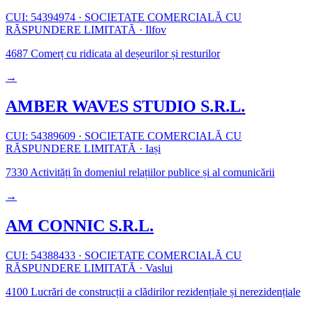
CUI: 54394974
·
SOCIETATE COMERCIALĂ CU
RĂSPUNDERE LIMITATĂ
·
Ilfov
4687
Comerț cu ridicata al deșeurilor și resturilor
→
AMBER WAVES STUDIO S.R.L.
CUI: 54389609
·
SOCIETATE COMERCIALĂ CU
RĂSPUNDERE LIMITATĂ
·
Iași
7330
Activități în domeniul relațiilor publice și al comunicării
→
AM CONNIC S.R.L.
CUI: 54388433
·
SOCIETATE COMERCIALĂ CU
RĂSPUNDERE LIMITATĂ
·
Vaslui
4100
Lucrări de construcții a clădirilor rezidențiale și nerezidențiale