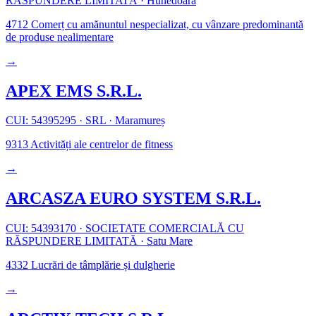
RĂSPUNDERE LIMITATĂ
·
Hunedoara
4712
Comerț cu amănuntul nespecializat, cu vânzare predominantă
de produse nealimentare
→
APEX EMS S.R.L.
CUI: 54395295
·
SRL
·
Maramureș
9313
Activități ale centrelor de fitness
→
ARCASZA EURO SYSTEM S.R.L.
CUI: 54393170
·
SOCIETATE COMERCIALĂ CU
RĂSPUNDERE LIMITATĂ
·
Satu Mare
4332
Lucrări de tâmplărie și dulgherie
→