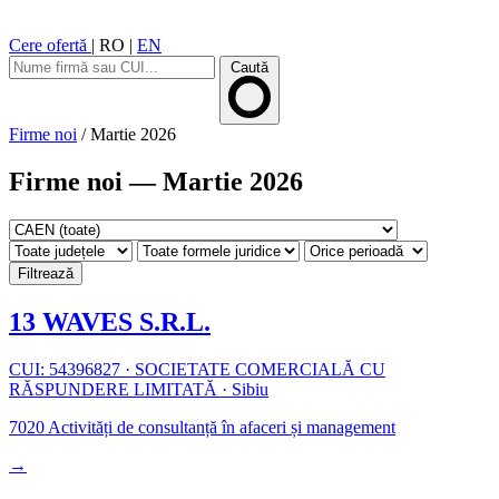
Cere ofertă
|
RO
|
EN
Caută
Firme noi
/
Martie 2026
Firme noi — Martie 2026
Filtrează
13 WAVES S.R.L.
CUI: 54396827
·
SOCIETATE COMERCIALĂ CU
RĂSPUNDERE LIMITATĂ
·
Sibiu
7020
Activități de consultanță în afaceri și management
→