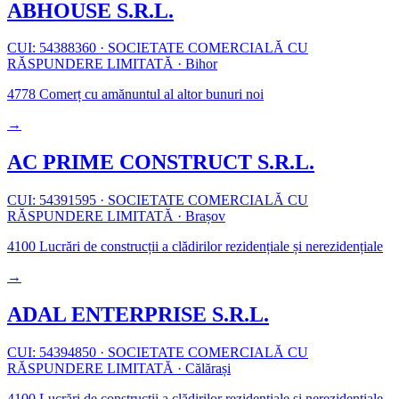
ABHOUSE S.R.L.
CUI: 54388360
·
SOCIETATE COMERCIALĂ CU
RĂSPUNDERE LIMITATĂ
·
Bihor
4778
Comerț cu amănuntul al altor bunuri noi
→
AC PRIME CONSTRUCT S.R.L.
CUI: 54391595
·
SOCIETATE COMERCIALĂ CU
RĂSPUNDERE LIMITATĂ
·
Brașov
4100
Lucrări de construcții a clădirilor rezidențiale și nerezidențiale
→
ADAL ENTERPRISE S.R.L.
CUI: 54394850
·
SOCIETATE COMERCIALĂ CU
RĂSPUNDERE LIMITATĂ
·
Călărași
4100
Lucrări de construcții a clădirilor rezidențiale și nerezidențiale