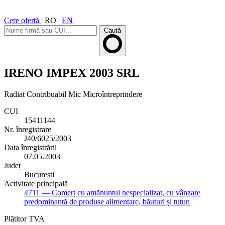
Cere ofertă
|
RO
|
EN
Caută
IRENO IMPEX 2003 SRL
Radiat
Contribuabil Mic
Microîntreprindere
CUI
15411144
Nr. înregistrare
J40/6025/2003
Data înregistrării
07.05.2003
Județ
București
Activitate principală
4711
— Comerț cu amănuntul nespecializat, cu vânzare
predominantă de produse alimentare, băuturi și tutun
Plătitor TVA