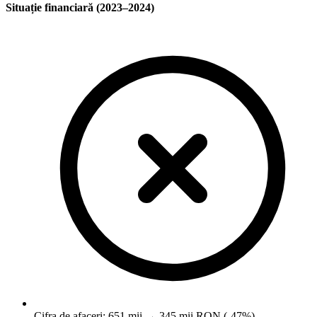
Situație financiară (2023–2024)
Cifra de afaceri: 651 mii → 345 mii RON (-47%)