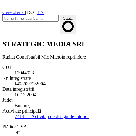
Cere ofertă
|
RO
|
EN
Caută
STRATEGIC MEDIA SRL
Radiat
Contribuabil Mic
Microîntreprindere
CUI
17044923
Nr. înregistrare
J40/20975/2004
Data înregistrării
16.12.2004
Județ
București
Activitate principală
7413
— Activități de design de interior
Plătitor TVA
Nu