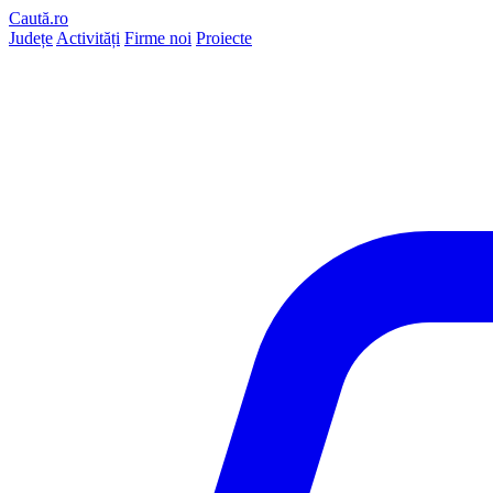
Caută.ro
Județe
Activități
Firme noi
Proiecte