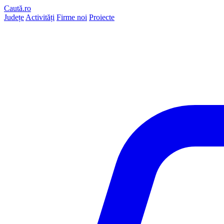
Caută.ro
Județe
Activități
Firme noi
Proiecte