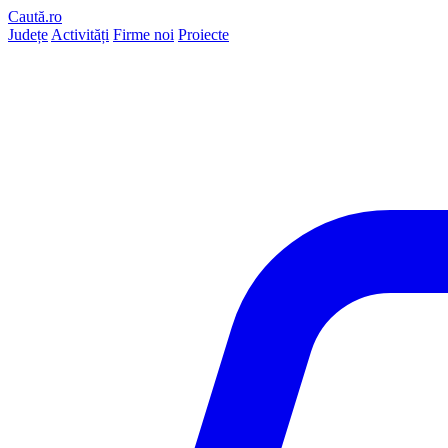
Caută.ro
Județe
Activități
Firme noi
Proiecte