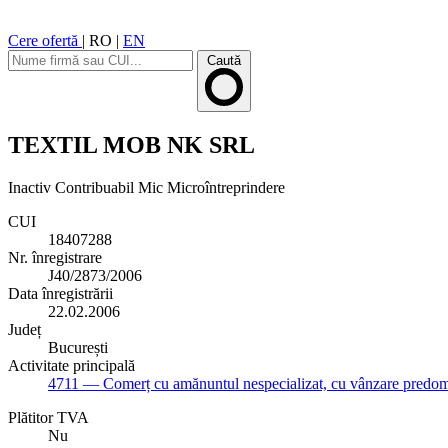
Cere ofertă
|
RO
|
EN
Caută
TEXTIL MOB NK SRL
Inactiv
Contribuabil Mic
Microîntreprindere
CUI
18407288
Nr. înregistrare
J40/2873/2006
Data înregistrării
22.02.2006
Județ
București
Activitate principală
4711
— Comerț cu amănuntul nespecializat, cu vânzare predomin
Plătitor TVA
Nu