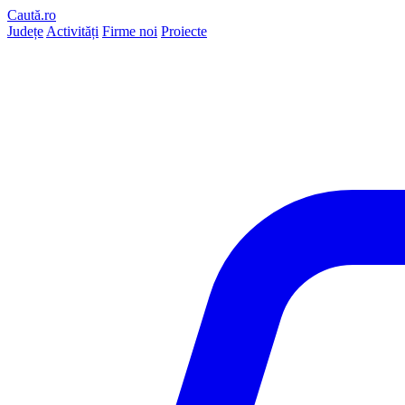
Caută.ro
Județe
Activități
Firme noi
Proiecte