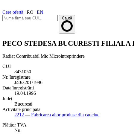
Cere ofertă
|
RO
|
EN
Caută
PECO STEDESA BUCURESTI FILIALA
Radiat
Contribuabil Mic
Microîntreprindere
CUI
8431050
Nr. înregistrare
J40/3201/1996
Data înregistrării
19.04.1996
Județ
București
Activitate principală
2212
— Fabricarea altor produse din cauciuc
Plătitor TVA
Nu