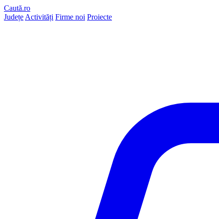
Caută.ro
Județe
Activități
Firme noi
Proiecte